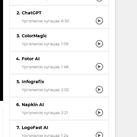
ChatGPT
arrow_right
Үргэлжлэх хугацаа: 6:50
ColorMagic
arrow_right
Үргэлжлэх хугацаа: 1:09
Fotor AI
arrow_right
Үргэлжлэх хугацаа: 1:48
Infografix
arrow_right
Үргэлжлэх хугацаа: 2:02
Napkin AI
arrow_right
Үргэлжлэх хугацаа: 2:21
LogoFast AI
arrow_right
Үргэлжлэх хугацаа: 1:24