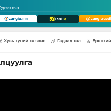
Хувь хүний хөгжил
Гадаад хэл
Ерөнхий
илцуулга