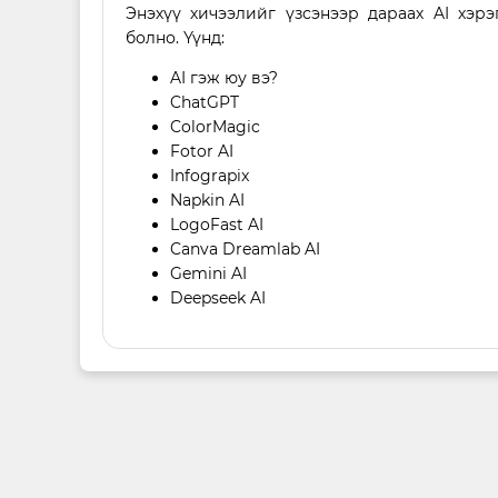
Энэхүү хичээлийг үзсэнээр дараах AI хэр
болно. Үүнд:
AI гэж юу вэ?
ChatGPT
ColorMagic
Fotor AI
Infograpix
Napkin AI
LogoFast AI
Canva Dreamlab AI
Gemini AI
Deepseek AI