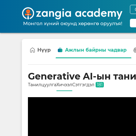
Нүүр
Ажлын байрны чадвар
Generative AI-ын тан
Танилцуулга
Хичээл
Сэтгэгдэл
181