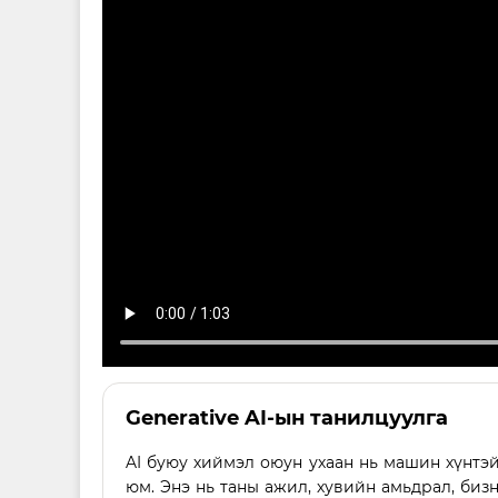
Generative AI-ын танилцуулга
AI буюу хиймэл оюун ухаан нь машин хүнтэй
юм. Энэ нь таны ажил, хувийн амьдрал, бизн