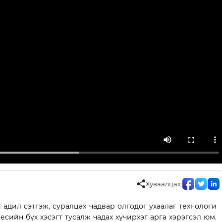
Хуваалцах:
 адил сэтгэж, суралцах чадвар олгодог ухаалаг технологи
есийн бүх хэсэгт тусалж чадах хүчирхэг арга хэрэгсэл юм.