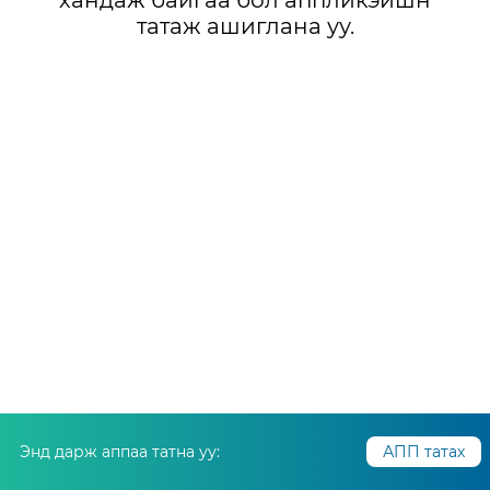
хандаж байгаа бол аппликэйшн
татаж ашиглана уу.
Энд дарж аппаа татна уу:
АПП татах