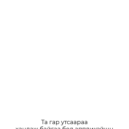
Та гар утсаараа