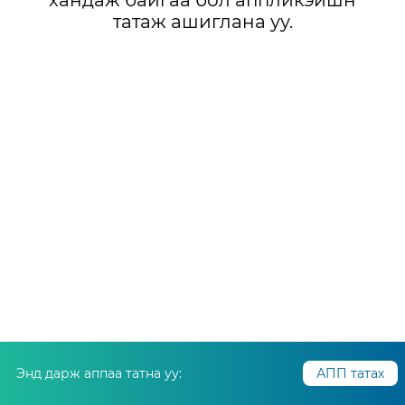
хандаж байгаа бол аппликэйшн
татаж ашиглана уу.
Энд дарж аппаа татна уу:
АПП татах