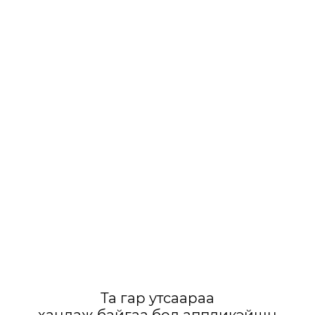
Та гар утсаараа