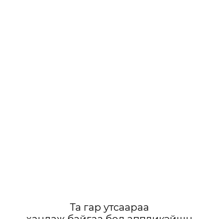
Та гар утсаараа