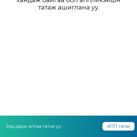
хандаж байгаа бол аппликэйшн
татаж ашиглана уу.
Энд дарж аппаа татна уу:
АПП татах