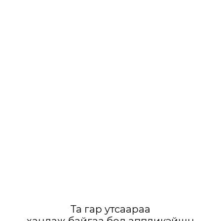
Та гар утсаараа