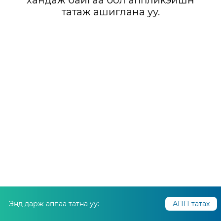
хандаж байгаа бол аппликэйшн
татаж ашиглана уу.
Энд дарж аппаа татна уу:
АПП татах