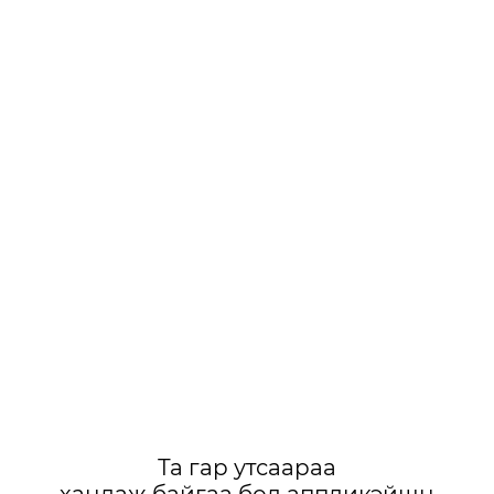
Та гар утсаараа