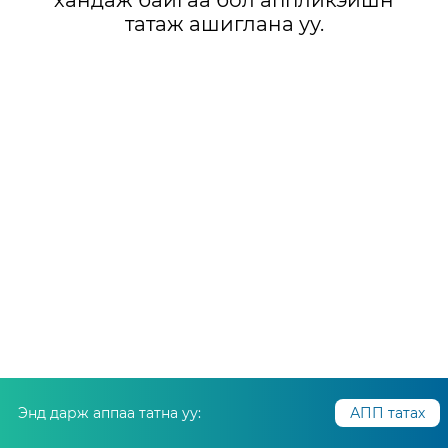
хандаж байгаа бол аппликэйшн
татаж ашиглана уу.
Энд дарж аппаа татна уу:
АПП татах