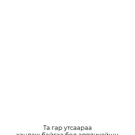
Та гар утсаараа