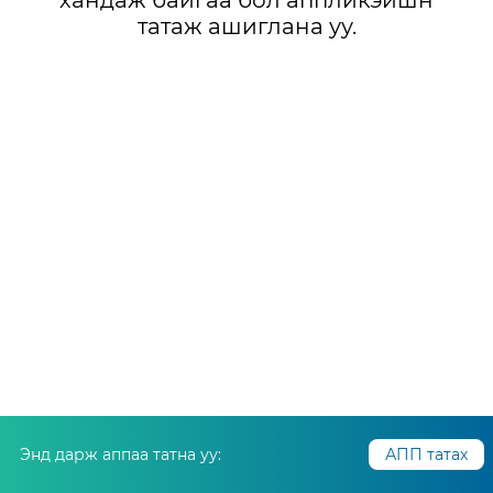
хандаж байгаа бол аппликэйшн
татаж ашиглана уу.
Энд дарж аппаа татна уу:
АПП татах