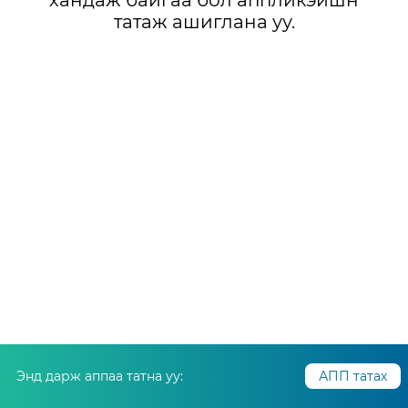
хандаж байгаа бол аппликэйшн
татаж ашиглана уу.
Энд дарж аппаа татна уу:
АПП татах