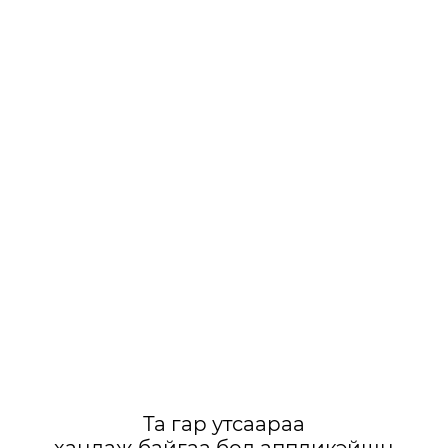
Та гар утсаараа