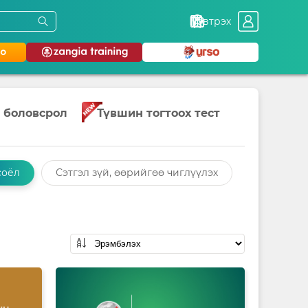
Нэвтрэх
 боловсрол
Түвшин тогтоох тест
соёл
Сэтгэл зүй, өөрийгөө чиглүүлэх