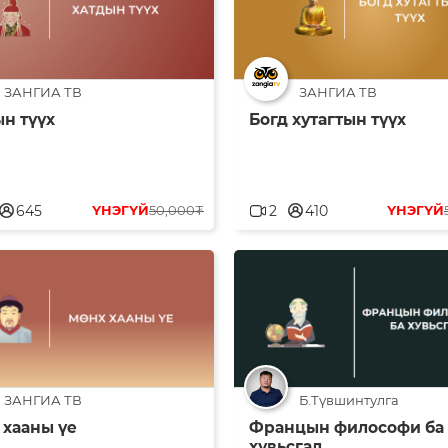
ЗАНГИА ТВ
ЗАНГИА ТВ
н түүх
Богд хутагтын түүх
serblank
userblank
645
ҮНЭГҮЙ
50,000₮
2
410
ҮНЭГҮЙ
ЗАНГИА ТВ
Б.Түвшинтулга
 хааны үе
Францын философи ба
хувьсгал