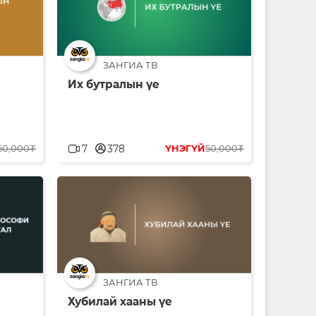
ЗАНГИА ТВ
Их бутралын үе
userblank
50,000₮
7
378
ҮНЭГҮЙ
50,000₮
ЗАНГИА ТВ
Хубилай хааны үе