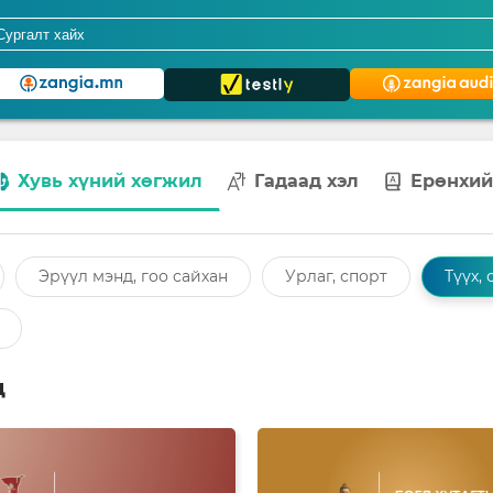
Хувь хүний хөгжил
Гадаад хэл
Ерөнхий
Эрүүл мэнд, гоо сайхан
Урлаг, спорт
Түүх, 
д