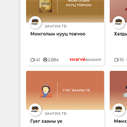
ЗАНГИА ТВ
Монголын нууц товчоо
Хатды
userblank
u
41
2,884
ҮНЭГҮЙ
50,000₮
10
ЗАНГИА ТВ
Гүег хааны үе
Мөнх