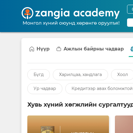
Нүүр
Ажлын байрны чадвар
Бүгд
Харилцаа, хандлага
Хоол
Ур чадвар
Кредитээр авах боломжтой
Хувь хүний хөгжлийн сургалтуу