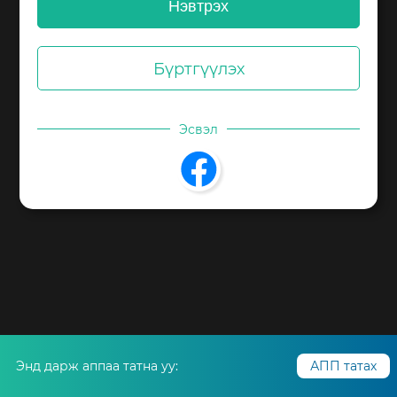
хандаж байгаа бол аппликэйшн
татаж ашиглана уу.
Бүртгүүлэх
Энд дарж аппаа татна уу:
АПП татах