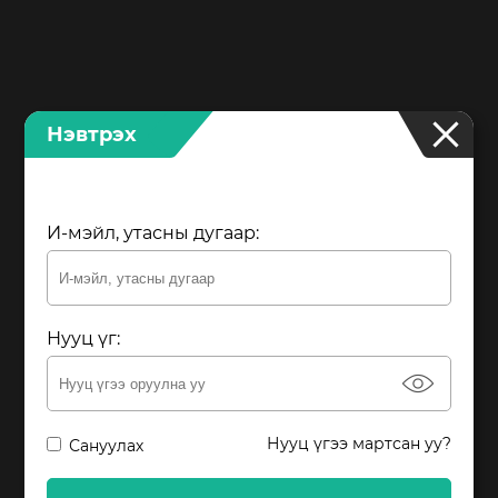
Нэвтрэх
И-мэйл, утасны дугаар
Нууц үг
eye
Нууц үгээ мартсан уу?
Сануулах
Та гар утсаараа