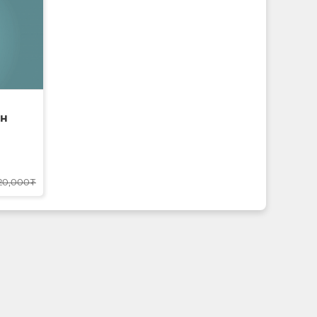
он
20,000₮