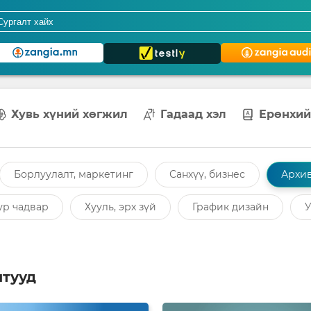
Хувь хүний хөгжил
Гадаад хэл
Ерөнхий
Борлуулалт, маркетинг
Санхүү, бизнес
Архив
ур чадвар
Хууль, эрх зүй
График дизайн
У
лтууд