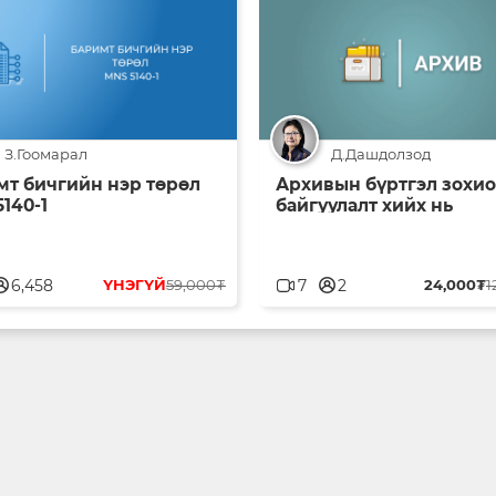
З.Гоомарал
Д.Дашдолзод
мт бичгийн нэр төрөл
Архивын бүртгэл зохи
140-1
байгуулалт хийх нь
blank
userblank
6,458
ҮНЭГҮЙ
59,000₮
7
2
24,000₮
1