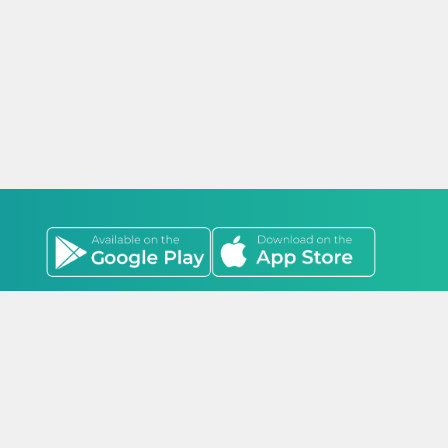
оо, Стадион Оргил /17011/ Гэгээнтэн оффис 1601 тоот
лоно. 2022-2026