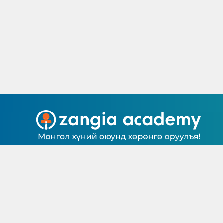
САНАЛ СЭТГЭГДЭЛ
БАГШ БОЛОХ
© Цахим хичээлийн агуулга, контент нь Зангиа Ак