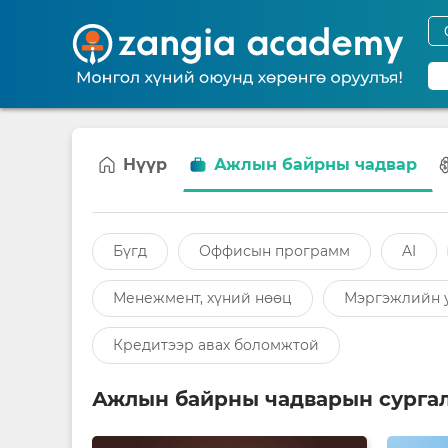
Нүүр
Ажлын байрны чадвар
Бүгд
Оффисын программ
AI
Менежмент, хүний нөөц
Мэргэжлийн 
Кредитээр авах боломжтой
Ажлын байрны чадварын сурга