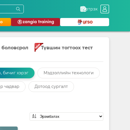
Нэвтрэх
 боловсрол
Түвшин тогтоох тест
, бичиг хэрэг
Мэдээллийн технологи
р чадвар
Дотоод сургалт