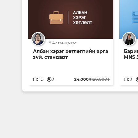
Б.Алтанцэцэг
Албан хэрэг хөтлөлтийн арга
Бари
зүй, стандарт
MNS 5
userblank
user
10
3
24,000₮
120,000₮
3