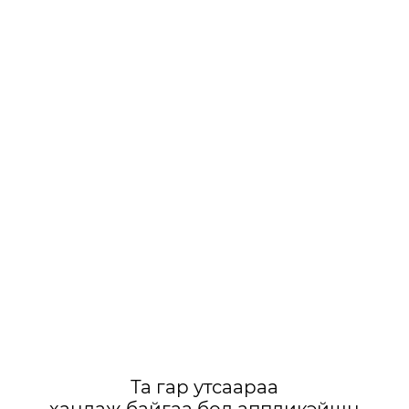
Та гар утсаараа