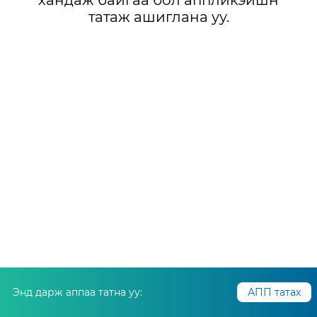
хандаж байгаа бол аппликэйшн
татаж ашиглана уу.
Энд дарж аппаа татна уу:
АПП татах