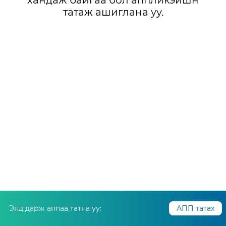
хандаж байгаа бол аппликэйшн
татаж ашиглана уу.
Энд дарж аппаа татна уу:
АПП татах