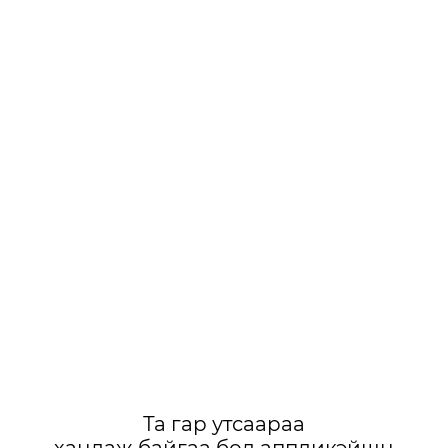
Та гар утсаараа