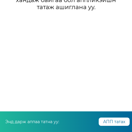
хандаж байгаа бол аппликэйшн
татаж ашиглана уу.
Энд дарж аппаа татна уу:
АПП татах