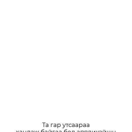
Та гар утсаараа