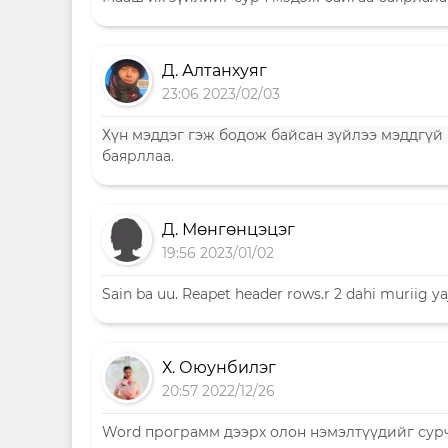
Д. Алтанхуяг
23:06 2023/02/03
Хүн мэддэг гэж бодож байсан зүйлээ мэддгүй 
баярллаа.
Д. Мөнгөнцэцэг
19:56 2023/01/02
Sain ba uu. Reapet header rows.r 2 dahi muriig yaj
Х. Оюунбилэг
20:57 2022/12/26
Word программ дээрх олон нэмэлтүүдийг сурч