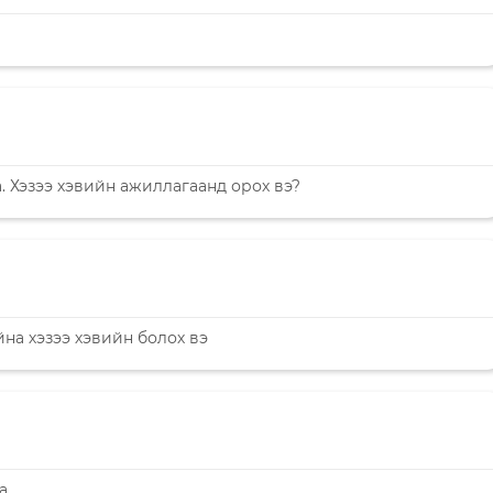
. Хэзээ хэвийн ажиллагаанд орох вэ?
йна хэзээ хэвийн болох вэ
а