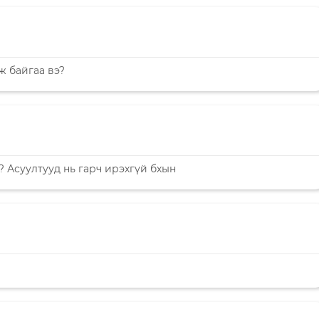
ж байгаа вэ?
? Асуултууд нь гарч ирэхгүй бхын