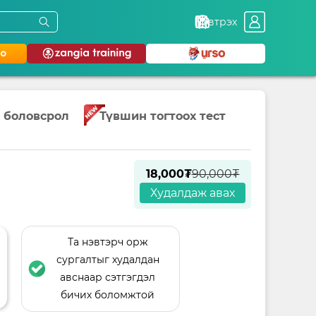
Нэвтрэх
 боловсрол
Түвшин тогтоох тест
18,000₮
90,000₮
Худалдаж авах
Та нэвтэрч орж
сургалтыг худалдан
авснаар сэтгэгдэл
бичих боломжтой