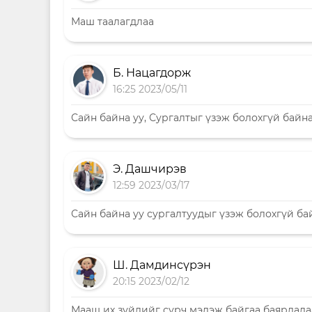
Маш таалагдлаа
Б. Нацагдорж
16:25 2023/05/11
Сайн байна уу, Сургалтыг үзэж болохгүй байна
Э. Дашчирэв
12:59 2023/03/17
Сайн байна уу сургалтуудыг үзэж болохгүй ба
Ш. Дамдинсүрэн
20:15 2023/02/12
Мааш их зүйлийг сурч мэдэж байгаа баярлала