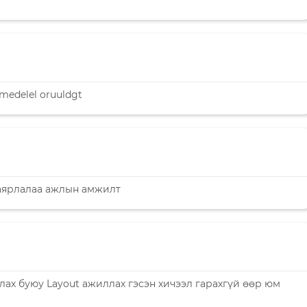
 medelel oruuldgt
 баярлалаа ажлын амжилт
улах буюу Layout ажиллах гэсэн хичээл гарахгүй өөр юм