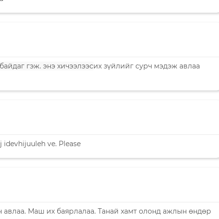
байдаг гэж. энэ хичээлээс
их зүйлийг сурч мэдэж авлаа
 idevhijuuleh ve. Please
 авлаа. Маш их баярлалаа. Танай хамт олонд ажлын өндөр