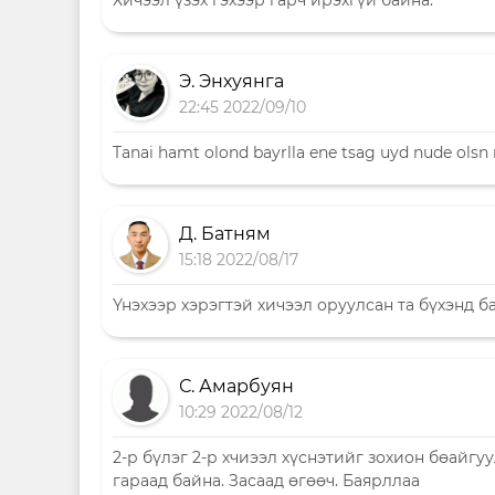
Хичээл үзэх гэхээр гарч ирэхгүй байна.
Э. Энхуянга
22:45 2022/09/10
Tanai hamt olond bayrlla ene tsag uyd nude olsn
Д. Батням
15:18 2022/08/17
Үнэхээр хэрэгтэй хичээл оруулсан та бүхэнд
С. Амарбуян
10:29 2022/08/12
2-р бүлэг 2-р хчиээл хүснэтийг зохион бөайгу
гараад байна. Засаад өгөөч. Баярллаа