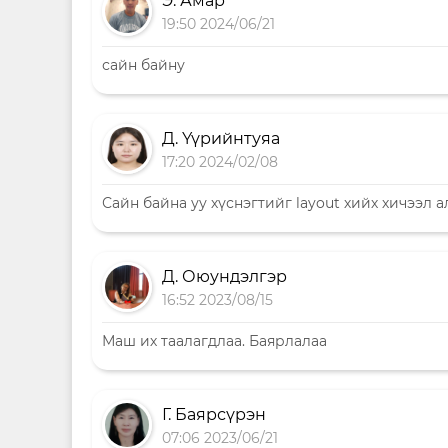
Э. Амар
19:50 2024/06/21
сайн байну
Д. Үүрийнтуяа
17:20 2024/02/08
Сайн байна уу хүснэгтийг layout хийх хичээл а
Д. Оюундэлгэр
16:52 2023/08/15
Маш их таалагдлаа. Баярлалаа
Г. Баярсүрэн
07:06 2023/06/21