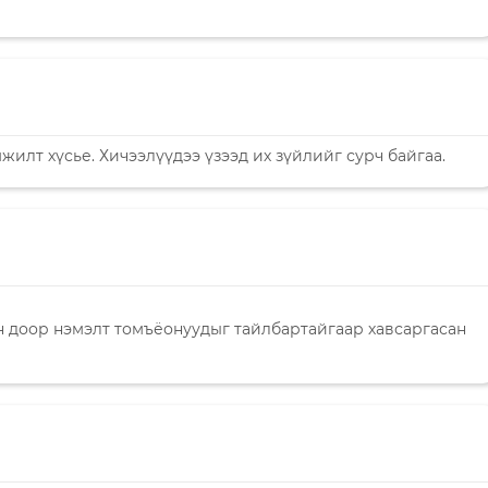
жилт хүсье. Хичээлүүдээ үзээд их зүйлийг сурч байгаа.
йн доор нэмэлт томъёонуудыг тайлбартайгаар хавсаргасан