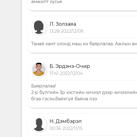
амжилт хүсье.
Л. Золзаяа
13:28 2022/12/09
Танай хамт олонд маш их баярлалаа. Ажлын ам
Б. Эрдэнэ-Очир
17:41 2022/12/04
Баярлалаа!
2-р бүлгийн 3р хэсгийн хичээл дээр хичээли
бгаа гэсэн,байхгүй байна лээ
Н. Дэмбэрэл
00:36 2022/11/15