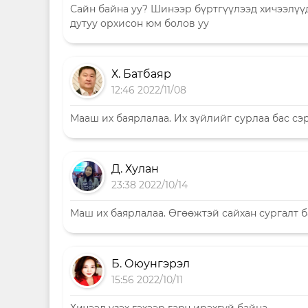
Сайн байна уу? Шинээр бүртгүүлээд хичээлүүд 
дутуу орхисон юм болов уу
Х. Батбаяр
12:46 2022/11/08
Мааш их баярлалаа. Их зүйлийг сурлаа бас сэр
Д. Хулан
23:38 2022/10/14
Маш их баярлалаа. Өгөөжтэй сайхан сургалт 
Б. Оюунгэрэл
15:56 2022/10/11