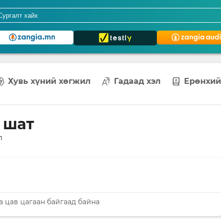
Хувь хүний хөгжил
Гадаад хэл
Ерөнхий
д шат
л
а цав цагаан байгаад байна