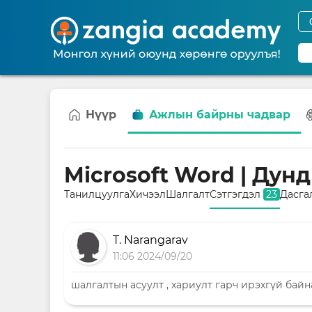
Нүүр
Ажлын байрны чадвар
Microsoft Word | Дун
Танилцуулга
Хичээл
Шалгалт
Сэтгэгдэл
23
Дасга
T. Narangarav
11:06 2024/09/20
шалгалтын асуулт , хариулт гарч ирэхгүй байн