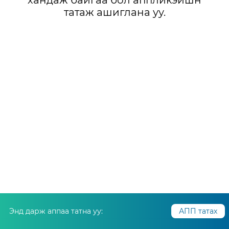
хандаж байгаа бол аппликэйшн
татаж ашиглана уу.
Энд дарж аппаа татна уу:
АПП татах