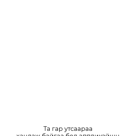
Та гар утсаараа