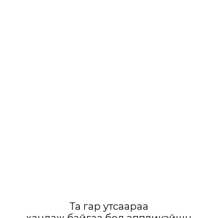
Та гар утсаараа