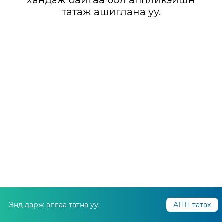
хандаж байгаа бол аппликэйшн
татаж ашиглана уу.
Энд дарж аппаа татна уу:
АПП татах