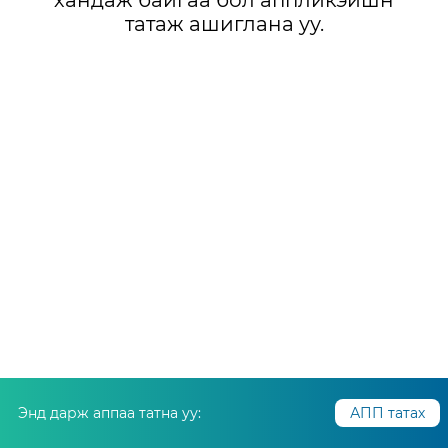
хандаж байгаа бол аппликэйшн
татаж ашиглана уу.
Энд дарж аппаа татна уу:
АПП татах