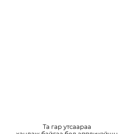
Та гар утсаараа