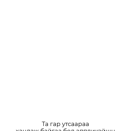
Та гар утсаараа