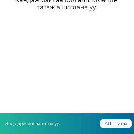
хандаж байгаа бол аппликэйшн
татаж ашиглана уу.
Энд дарж аппаа татна уу:
АПП татах