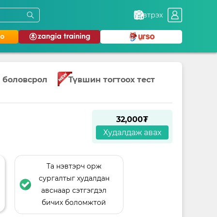
Нэвтрэх
 боловсрол
Түвшин тогтоох тест
32,000₮
Худалдаж авах
Та нэвтэрч орж
сургалтыг худалдан
авснаар сэтгэгдэл
бичих боломжтой