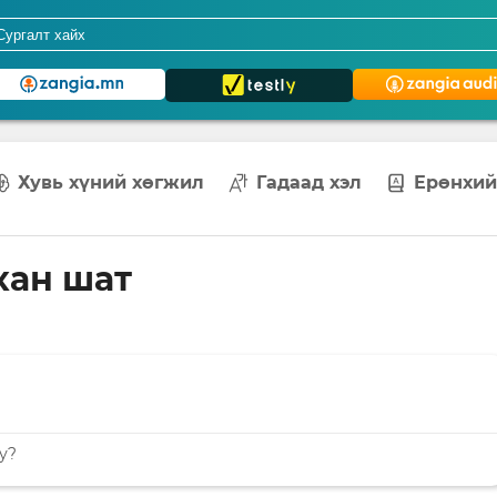
Хувь хүний хөгжил
Гадаад хэл
Ерөнхий
хан шат
у?