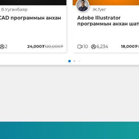
Б.Ууганбаяр
Ж.Гүег
CAD программын анхан
Adobe Illustrator
программын анхан шат
serblank
userblank
2
24,000₮
120,000₮
10
6,234
18,000₮