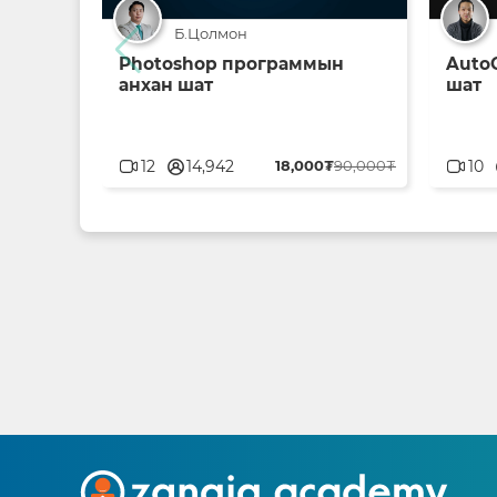
Б.Цолмон
Photoshop программын
Auto
анхан шат
шат
userblank
u
12
14,942
18,000₮
90,000₮
10