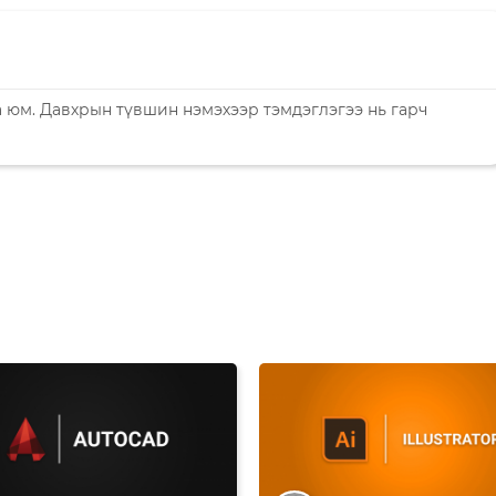
аа юм. Давхрын түвшин нэмэхээр тэмдэглэгээ нь гарч