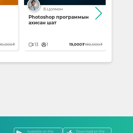
Б.Цолмон
Photoshop программын
Premi
ахисан шат
анхан 
userblank
userbl
90,000₮
13
1
19,000₮
190,000₮
10