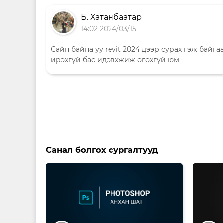
Б. Хатанбаатар
14:02 2024/03/15
Сайн байна уу revit 2024 дээр сурах гэж байг
ирэхгүй бас идэвхжиж өгөхгүй юм
Санал болгох сургалтууд