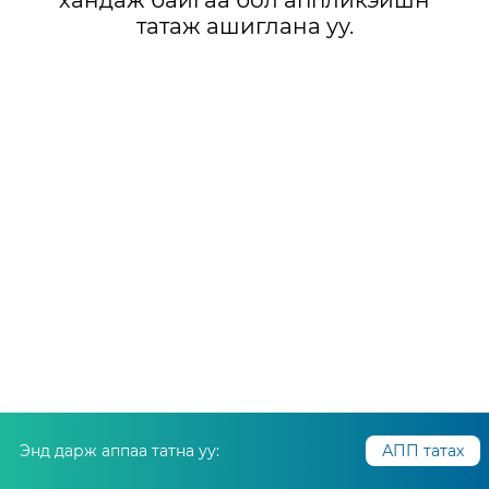
хандаж байгаа бол аппликэйшн
татаж ашиглана уу.
Энд дарж аппаа татна уу:
АПП татах