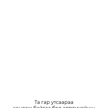
Та гар утсаараа