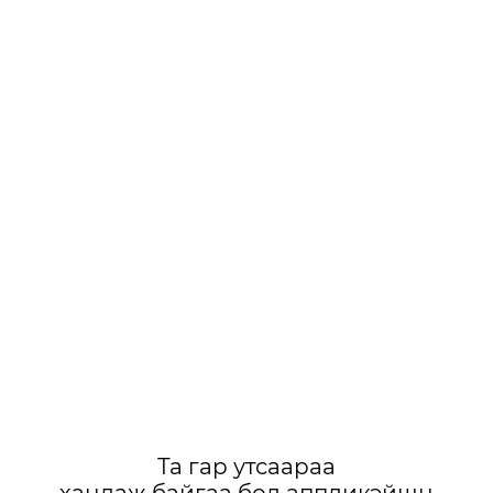
Та гар утсаараа