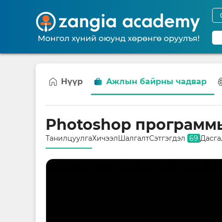
Нүүр
Ажлын байрны чадвар
Photoshop программ
Танилцуулга
Хичээл
Шалгалт
Сэтгэгдэл
69
Дасга