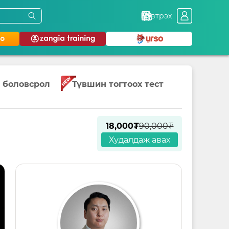
Нэвтрэх
 боловсрол
Түвшин тогтоох тест
18,000₮
90,000₮
Худалдаж авах