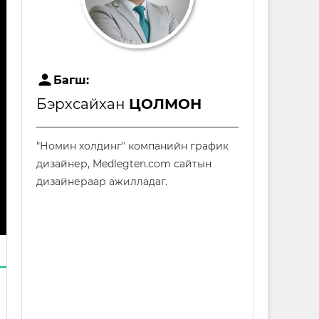
user
Багш:
Бэрхсайхан
ЦОЛМОН
"Номин холдинг" компанийн график
дизайнер, Medlegten.com сайтын
дизайнераар ажилладаг.