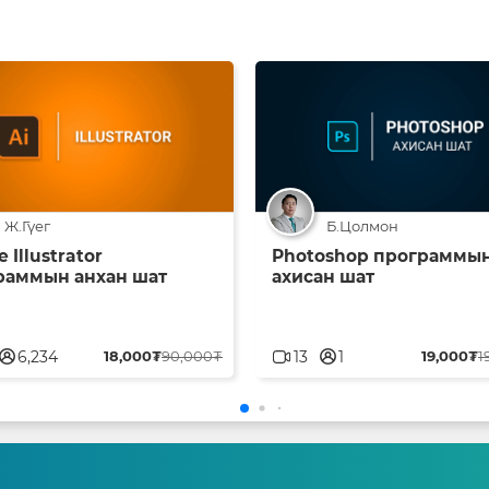
Ж.Гүег
Б.Цолмон
 Illustrator
Photoshop программы
раммын анхан шат
ахисан шат
serblank
userblank
6,234
18,000₮
90,000₮
13
1
19,000₮
1