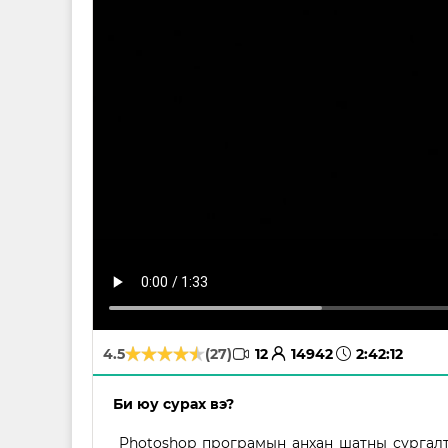
avatar
time
4.5
(27)
12
14942
2:42:12
Би юу сурах вэ?
Photoshop програмын анхан шатны сургалта