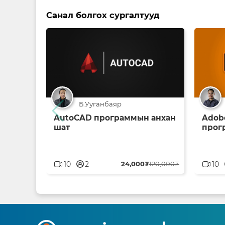
Санал болгох сургалтууд
Б.Ууганбаяр
AutoCAD программын анхан
Adobe
шат
прог
userblank
u
10
2
24,000₮
120,000₮
10