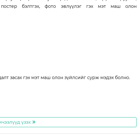
постер бэлтгэх
, фото эвлүүлэг гэх мэт маш олон
далт засах гэх мэт маш олон зүйлсийг сурж мэдэх болно.
ичээлүүд үзэх
go