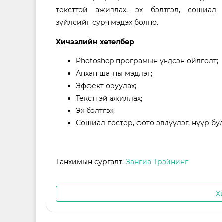
тексттэй ажиллах, эх бэлтгэл,
сошиал
зүйлсийг сурч мэдэх болно.
Хичээлийн хөтөлбөр
Photoshop програмын үндсэн ойлголт;
Анхан шатны мэдлэг;
Эффект оруулах;
Тексттэй ажиллах;
Эх бэлтгэх;
Сошиал постер, фото эвлүүлэг, нүүр бу
Танхимын сургалт:
Зангиа Трэйнинг
Х