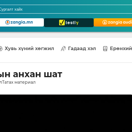
Хувь хүний хөгжил
Гадаад хэл
Ерөнхий
ын анхан шат
л
Татах материал