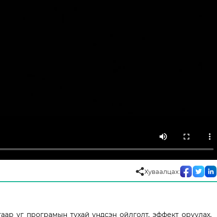
Хуваалцах:
ар уг програмын тухай үндсэн ойлголт, эффект оруулах,