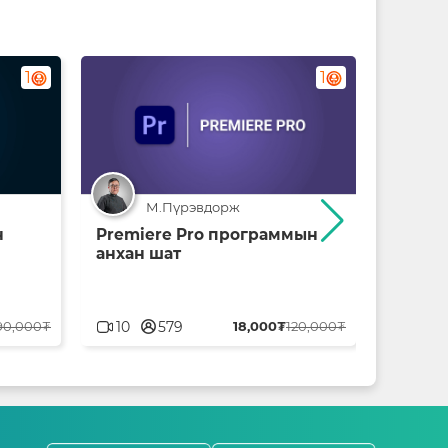
1
1
М.Пүрэвдорж
н
Premiere Pro программын
CorelD
анхан шат
userblank
userbl
90,000₮
10
579
18,000₮
120,000₮
21