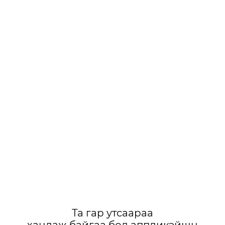
Та гар утсаараа