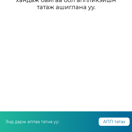
хандаж байгаа бол аппликэйшн
татаж ашиглана уу.
Энд дарж аппаа татна уу:
АПП татах