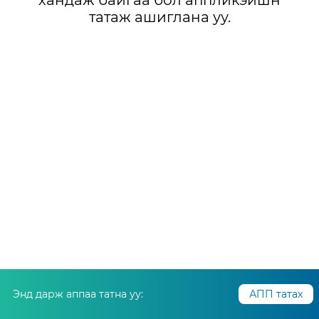
хандаж байгаа бол аппликэйшн
татаж ашиглана уу.
Энд дарж аппаа татна уу:
АПП татах