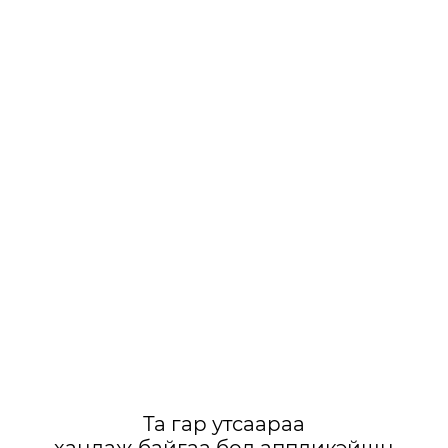
Та гар утсаараа