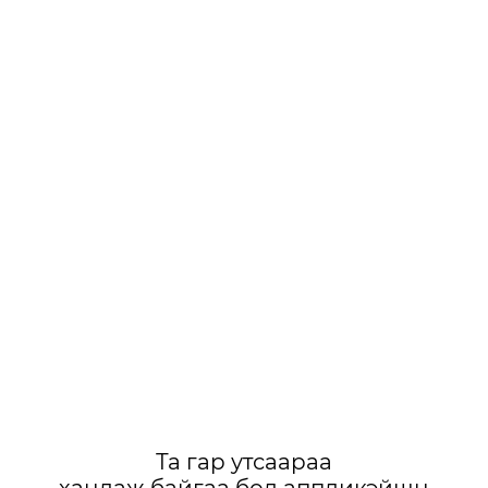
Та гар утсаараа