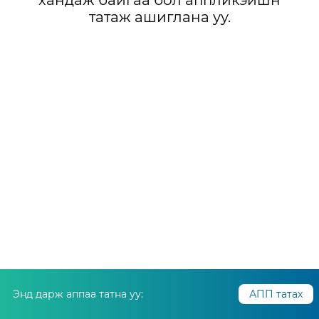
хандаж байгаа бол аппликэйшн
татаж ашиглана уу.
Энд дарж аппаа татна уу:
АПП татах