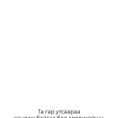
Та гар утсаараа