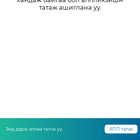
хандаж байгаа бол аппликэйшн
татаж ашиглана уу.
Энд дарж аппаа татна уу:
АПП татах