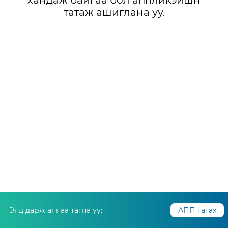
хандаж байгаа бол аппликэйшн
татаж ашиглана уу.
Энд дарж аппаа татна уу:
АПП татах