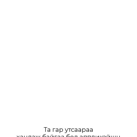
Та гар утсаараа