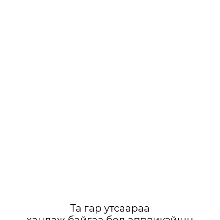
Та гар утсаараа