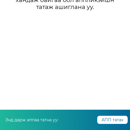
хандаж байгаа бол аппликэйшн
татаж ашиглана уу.
Энд дарж аппаа татна уу:
АПП татах