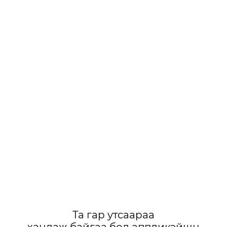
Та гар утсаараа