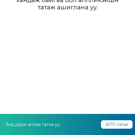
хандаж байгаа бол аппликэйшн
татаж ашиглана уу.
Энд дарж аппаа татна уу:
АПП татах