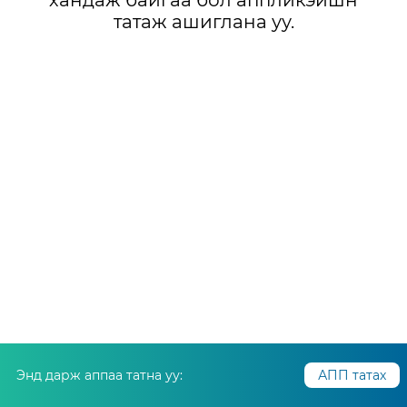
хандаж байгаа бол аппликэйшн
татаж ашиглана уу.
Энд дарж аппаа татна уу:
АПП татах