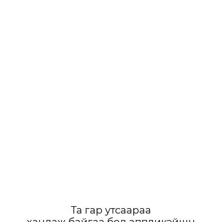
Та гар утсаараа