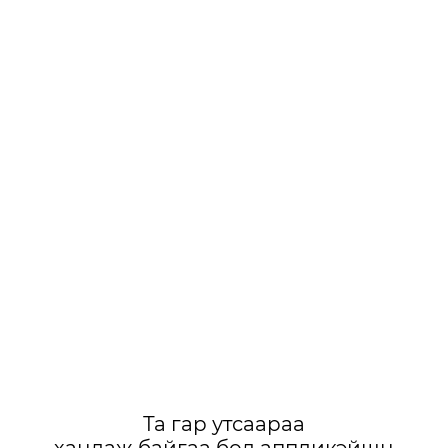
Та гар утсаараа