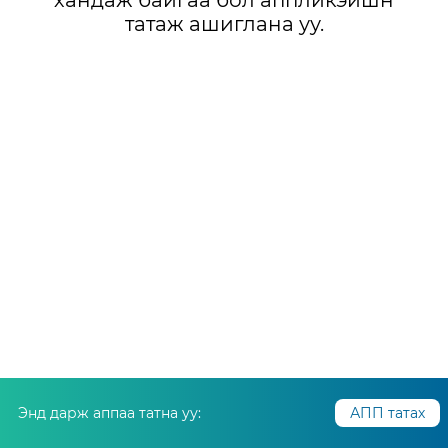
хандаж байгаа бол аппликэйшн
татаж ашиглана уу.
Энд дарж аппаа татна уу:
АПП татах