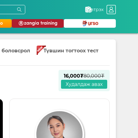
Нэвтрэх
 боловсрол
Түвшин тогтоох тест
16,000₮
80,000₮
Худалдаж авах