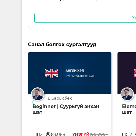
Х
Санал болгох сургалтууд
Б.Барысбек
Beginner | Суурьгүй анхан
Eleme
шат
шат
userblank
us
12
83,068
ҮНЭГҮЙ
100,000₮
12