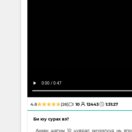
avatar
time
4.6
(26)
10
12443
1:31:27
Би юу сурах вэ?
Анхан шатны 10 цуврал хичээлүүд нь япон