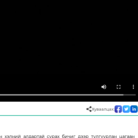
Хуваалцах:
 хэлний алдартай сурах бичиг дээр тулгуурлан цагаан