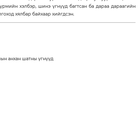
дүрмийн хэлбэр, шинэ үгнүүд багтсан ба дараа дараагийн
гоход хялбар байхаар хийгдсэн.
мын анхан шатны үгнүүд