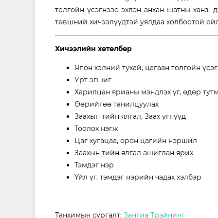
толгойн үсэгнээс эхлэн анхан шатны ханз, 
төвшний хичээлүүдтэй уялдаа холбоотой ойл
Хичээлийн хөтөлбөр
Япон хэлний тухай, цагаан толгойн үсэг
Урт эгшиг
Харилцан ярианы мэндлэх үг, өдөр тут
Өөрийгөө танилцуулах
Заахын тийн ялгал, Заах үгнүүд
Тоолох нэгж
Цаг хугацаа, орон цагийн нэршил
Заахын тийн ялгал ашиглан ярих
Тэмдэг нэр
Үйл үг, тэмдэг нэрийн чадах хэлбэр
Танхимын сургалт:
Зангиа Трэйнинг