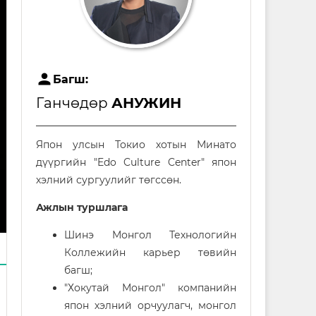
user
Багш:
Ганчөдөр
АНУЖИН
Япон улсын Токио хотын Минато
дүүргийн "Edo Culture Center" япон
хэлний сургуулийг төгссөн.
Ажлын туршлага
Шинэ Монгол Технологийн
Коллежийн карьер төвийн
багш;
"Хокутай Монгол" компанийн
япон хэлний орчуулагч, монгол