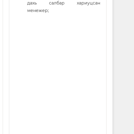
дахь салбар хариуцсан
менежер;