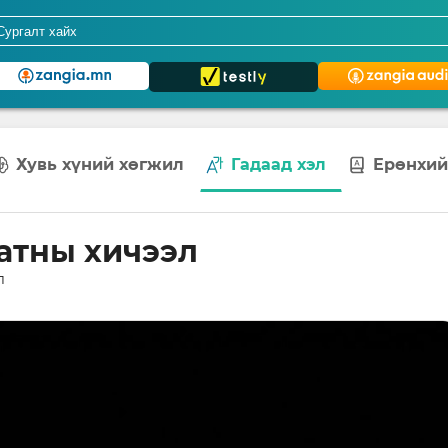
Хувь хүний хөгжил
Гадаад хэл
Ерөнхий
атны хичээл
л