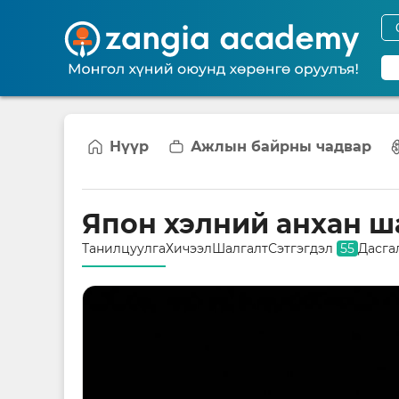
Нүүр
Ажлын байрны чадвар
Япон хэлний анхан ш
Танилцуулга
Хичээл
Шалгалт
Сэтгэгдэл
55
Дасга