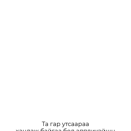
Та гар утсаараа