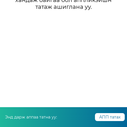
хандаж байгаа бол аппликэйшн
татаж ашиглана уу.
Энд дарж аппаа татна уу:
АПП татах