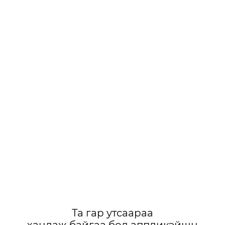
Та гар утсаараа