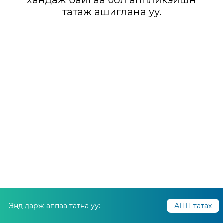
хандаж байгаа бол аппликэйшн
татаж ашиглана уу.
Энд дарж аппаа татна уу:
АПП татах