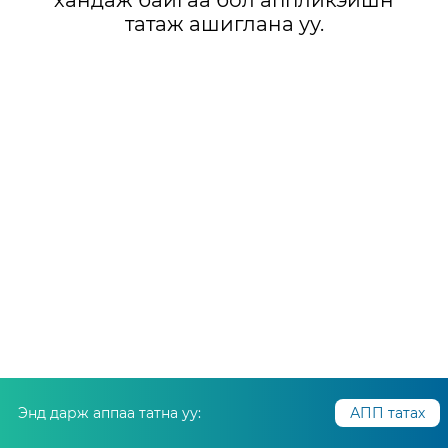
хандаж байгаа бол аппликэйшн
татаж ашиглана уу.
Энд дарж аппаа татна уу:
АПП татах