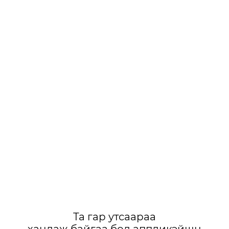
Та гар утсаараа