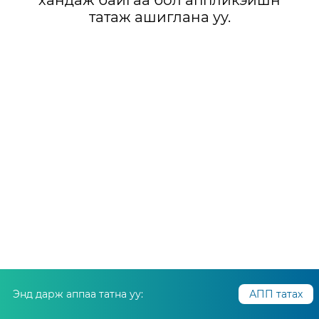
хандаж байгаа бол аппликэйшн
татаж ашиглана уу.
Энд дарж аппаа татна уу:
АПП татах