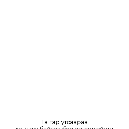
Та гар утсаараа