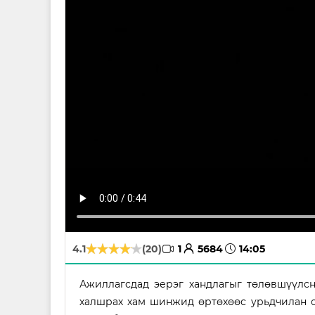
avatar
time
4.1
(20)
1
5684
14:05
Ажиллагсдад эерэг хандлагыг төлөвшүүлс
халшрах хам шинжид өртөхөөс урьдчилан 