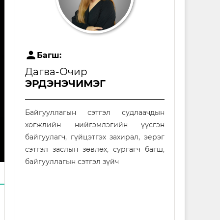
user
Багш:
Дагва-Очир
ЭРДЭНЭЧИМЭГ
Байгууллагын сэтгэл судлаачдын
хөгжлийн нийгэмлэгийн үүсгэн
байгуулагч, гүйцэтгэх захирал, эерэг
сэтгэл заслын зөвлөх, сургагч багш,
байгууллагын сэтгэл зүйч