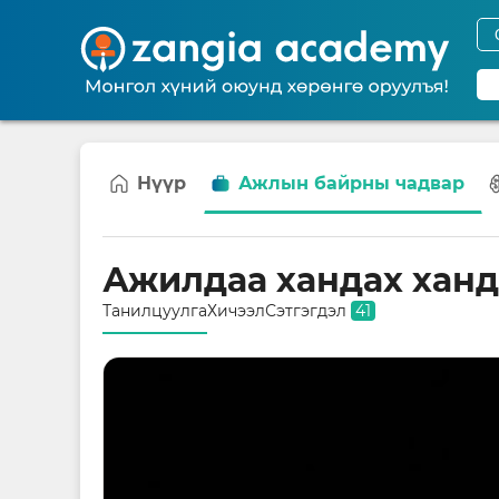
Нүүр
Ажлын байрны чадвар
Ажилдаа хандах ханд
Танилцуулга
Хичээл
Сэтгэгдэл
41