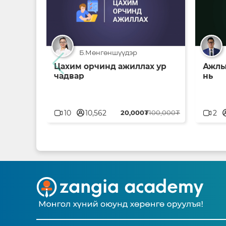
Б.Мөнгөншүүдэр
Цахим орчинд ажиллах ур
Ажлы
чадвар
нь
userblank
user
10
10,562
20,000₮
100,000₮
2