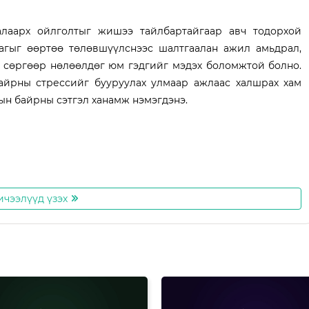
алаарх ойлголтыг жишээ тайлбартайгаар авч тодорхой
агыг өөртөө төлөвшүүлснээс шалтгаалан ажил амьдрал,
н сөргөөр нөлөөлдөг юм гэдгийг мэдэх боломжтой болно.
айрны стрессийг бууруулах улмаар ажлаас халшрах хам
н байрны сэтгэл ханамж нэмэгдэнэ.
ичээлүүд үзэх
go