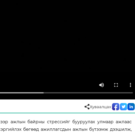
Хуваалцах:
нээр ажлын байрны стрессийг бууруулах улмаар ажлаас
сэргийлэх бөгөөд ажиллагсдын ажлын бүтээмж дээшилж,