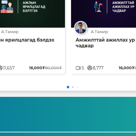
А.Тамир
А.Тамир
н ярилцлагад бэлдэх
Амжилттай ажиллах ур
чадвар
blank
userblank
11,657
16,000₮
80,000₮
5
8,777
16,000₮