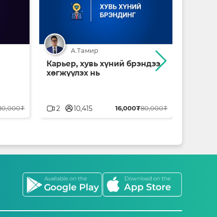
А.Тамир
Карьер, хувь хүний брэндээ
Монго
хөгжүүлэх нь
зүй
userblank
userbl
80,000₮
2
10,415
16,000₮
80,000₮
10