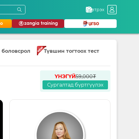
Нэвтрэх
 боловсрол
Түвшин тогтоох тест
ҮНЭГҮЙ
59,000₮
Сургалтад бүртгүүлэх