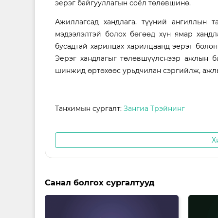
эерэг байгууллагын соёл төлөвшинө.
Ажиллагсад хандлага, түүний ангиллын т
мэдээлэлтэй болох бөгөөд хүн ямар хандл
бусадтай харилцах харилцаанд эерэг боло
Эерэг хандлагыг төлөвшүүлснээр ажлын б
шинжид өртөхөөс урьдчилан сэргийлж, ажлы
Танхимын сургалт:
Зангиа Трэйнинг
Х
Санал болгох сургалтууд