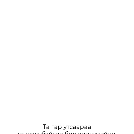
Та гар утсаараа