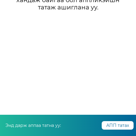
хандаж байгаа бол аппликэйшн
татаж ашиглана уу.
Энд дарж аппаа татна уу:
АПП татах