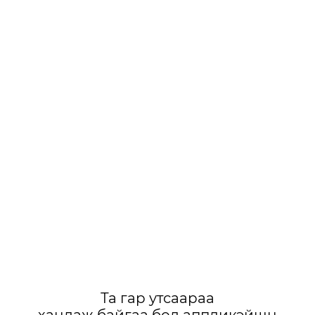
Та гар утсаараа