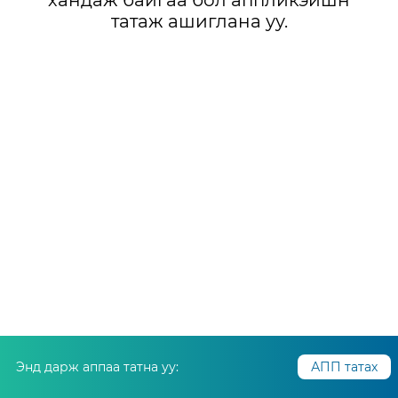
хандаж байгаа бол аппликэйшн
татаж ашиглана уу.
Энд дарж аппаа татна уу:
АПП татах