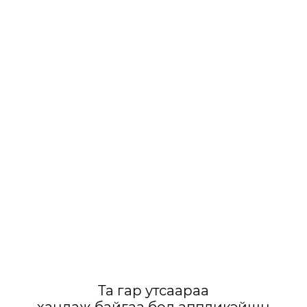
Та гар утсаараа