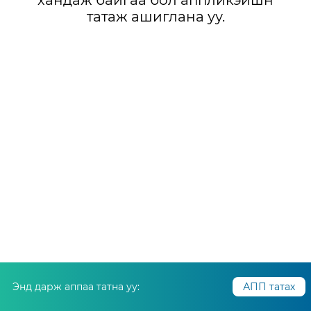
хандаж байгаа бол аппликэйшн
татаж ашиглана уу.
Энд дарж аппаа татна уу:
АПП татах