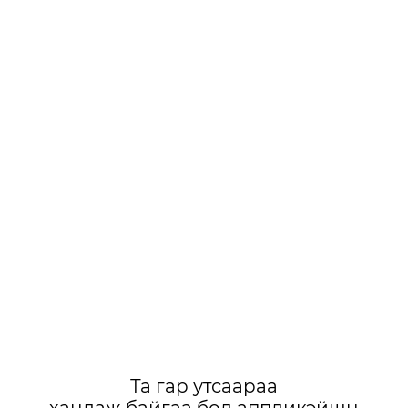
Та гар утсаараа