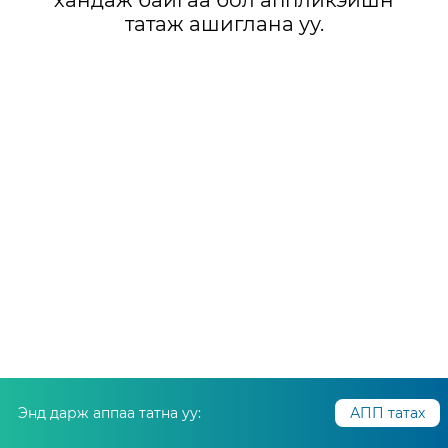
хандаж байгаа бол аппликэйшн
татаж ашиглана уу.
Энд дарж аппаа татна уу:
АПП татах