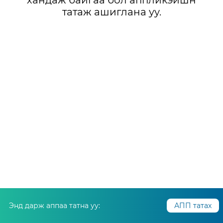
хандаж байгаа бол аппликэйшн
татаж ашиглана уу.
Энд дарж аппаа татна уу:
АПП татах