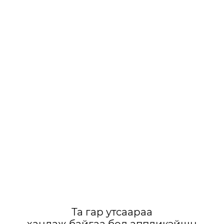
Та гар утсаараа