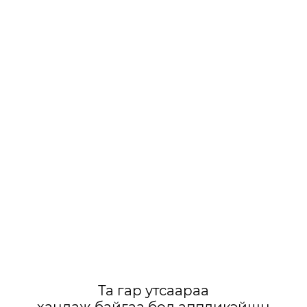
Та гар утсаараа