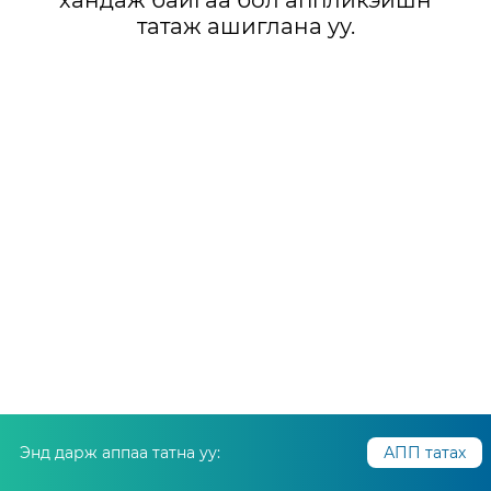
хандаж байгаа бол аппликэйшн
татаж ашиглана уу.
Энд дарж аппаа татна уу:
АПП татах