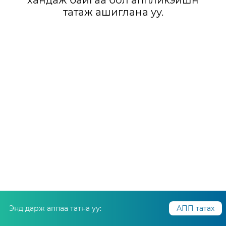
хандаж байгаа бол аппликэйшн
татаж ашиглана уу.
Энд дарж аппаа татна уу:
АПП татах