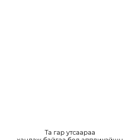
Та гар утсаараа