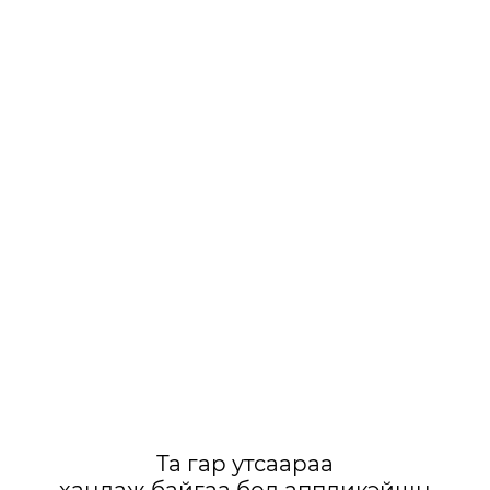
Та гар утсаараа