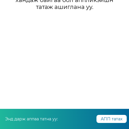
хандаж байгаа бол аппликэйшн
татаж ашиглана уу.
Энд дарж аппаа татна уу:
АПП татах