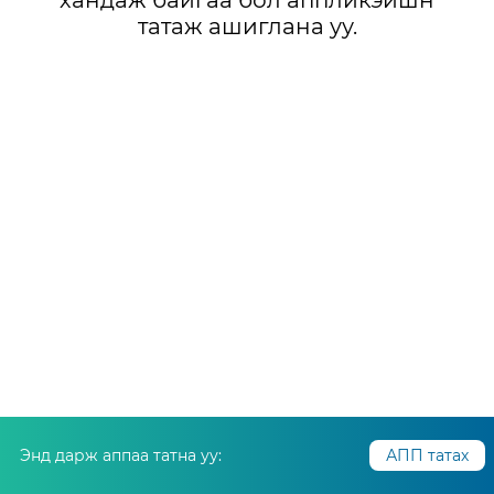
хандаж байгаа бол аппликэйшн
татаж ашиглана уу.
Энд дарж аппаа татна уу:
АПП татах