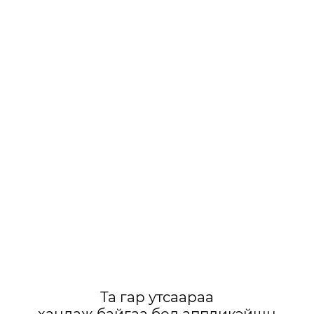
Та гар утсаараа