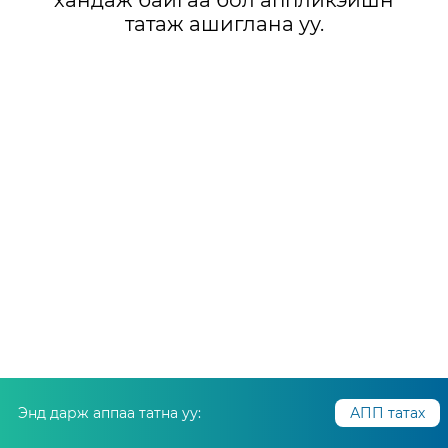
хандаж байгаа бол аппликэйшн
татаж ашиглана уу.
Энд дарж аппаа татна уу:
АПП татах