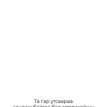
Та гар утсаараа