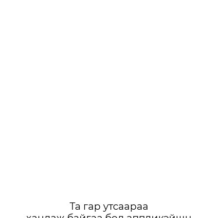
Та гар утсаараа