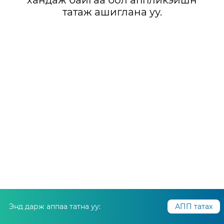
хандаж байгаа бол аппликэйшн
татаж ашиглана уу.
Энд дарж аппаа татна уу:
АПП татах