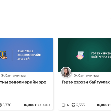
Ж.Сангичимаа
Ж.Сангичимаа
тны хөдөлмөрийн эрх
Гэрээ хэрхэн байгуулах
blank
userblank
5,776
16,000₮
80,000₮
4
6,335
16,000₮