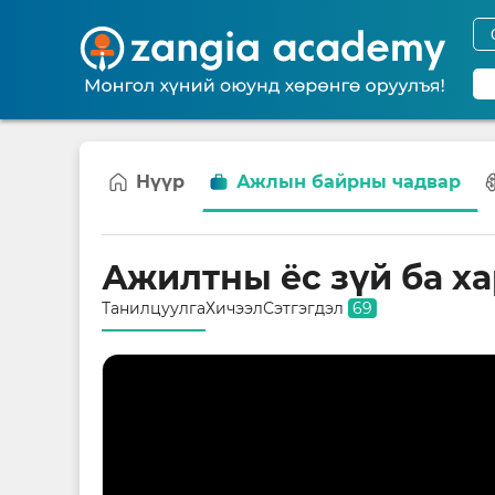
Нүүр
Ажлын байрны чадвар
Ажилтны ёс зүй ба х
Танилцуулга
Хичээл
Сэтгэгдэл
69