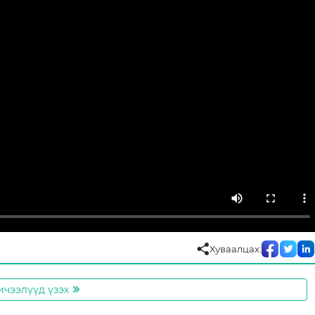
Хуваалцах:
ичээлүүд үзэх
go