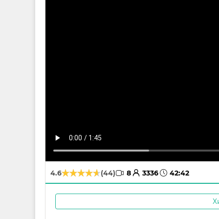
avatar
time
4.6
(44)
8
3336
42:42
Х