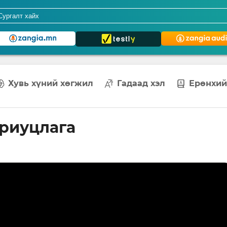
Хувь хүний хөгжил
Гадаад хэл
Ерөнхий
ариуцлага