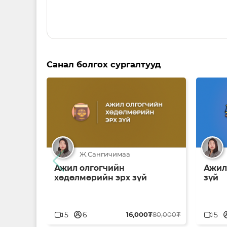
Санал болгох сургалтууд
Ж.Сангичимаа
Ажил олгогчийн
Ажил
хөдөлмөрийн эрх зүй
зүй
userblank
user
5
6
16,000₮
80,000₮
5