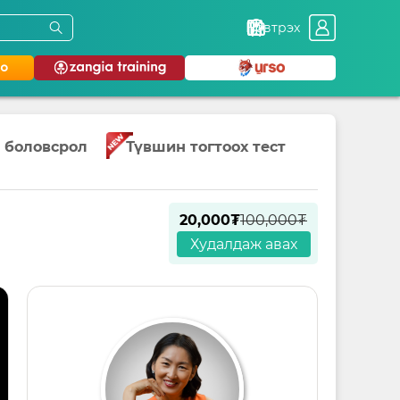
Нэвтрэх
 боловсрол
Түвшин тогтоох тест
20,000₮
100,000₮
Худалдаж авах