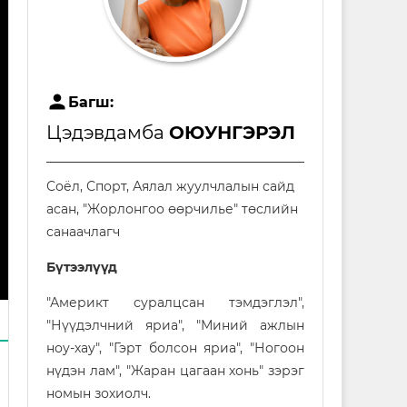
user
Багш:
Цэдэвдамба
ОЮУНГЭРЭЛ
Соёл, Спорт, Аялал жуулчлалын сайд
асан, "Жорлонгоо өөрчилье" төслийн
санаачлагч
Бүтээлүүд
"Америкт суралцсан тэмдэглэл",
"Нүүдэлчний яриа", "Миний ажлын
ноу-хау", "Гэрт болсон яриа", "Ногоон
нүдэн лам", "Жаран цагаан хонь" зэрэг
номын зохиолч.