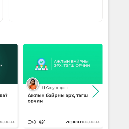
Ц.Оюунгэрэл
 вэ?
Ажлын байрны эрх, тэгш
Компан
орчин
IPO хи
userblank
userblank
80,000₮
8
1
20,000₮
100,000₮
1