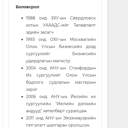
Боловсрол
1988 онд ЗХУ-ын Свердловск
хотын УАААДС-ийг Төлөвлөлт
эдийн засагч
1993 онд ОХУ-ын Москвагийн
Олон Улсын бизнесийн дээд
сургуулийг Бизнесийн
удирдлагын магистр
2004 онд АНУ-ын Стэнфордын
Их сургуулийг Олон Улсын
бодлого судлалын мастерын
зэрэг
2006 онд АНУ-ын Йелийн их
сургуулийн "Иелийн дэлхийн
андууд" хөтөлбөрт суралцаж
2011 онд АНУ-ын Эйзэнхауэрийн
тэтгэлэгт шалгаран оролцсон.